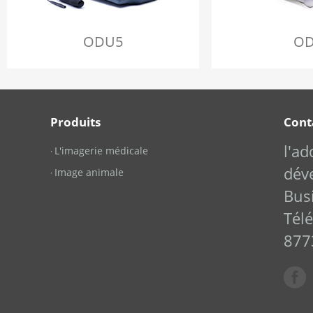
ODU5
OD
Produits
Cont
l'a
L'imagerie médicale
·
dév
Image animale
·
Bus
Tél
877