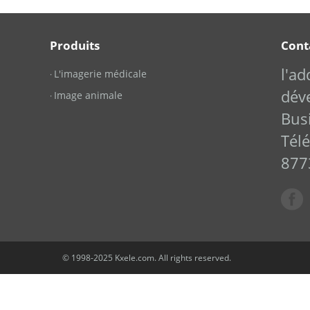
Produits
Cont
l'a
L'imagerie médicale
·
dév
Image animale
·
Bus
Tél
877
© 1998-2025 Kxele.com. All rights reserved.