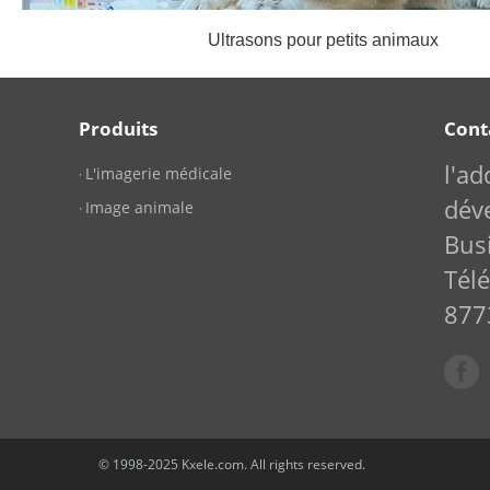
Ultrasons pour petits animaux
Produits
Cont
l'a
L'imagerie médicale
·
dév
Image animale
·
Bus
Tél
877
© 1998-2025 Kxele.com. All rights reserved.