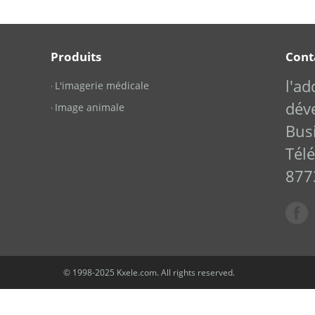
Produits
Cont
l'a
L'imagerie médicale
·
dév
Image animale
·
Bus
Tél
877
© 1998-2025 Kxele.com. All rights reserved.