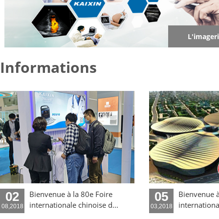
L'imager
Informations
02
Bienvenue à la 80e Foire
05
Bienvenue à
internationale chinoise d...
internationa
08,2018
03,2018