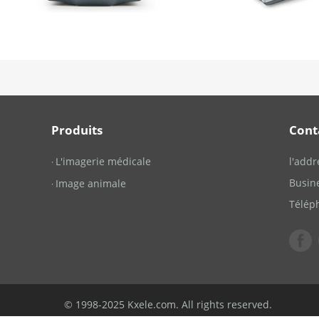
Produits
Cont
L'imagerie médicale
l'addr
·
Busin
Image animale
·
Télép
© 1998-2025 Kxele.com. All rights reserved.