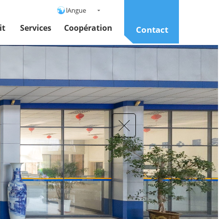
lAngue
it
Services
Coopération
Contact