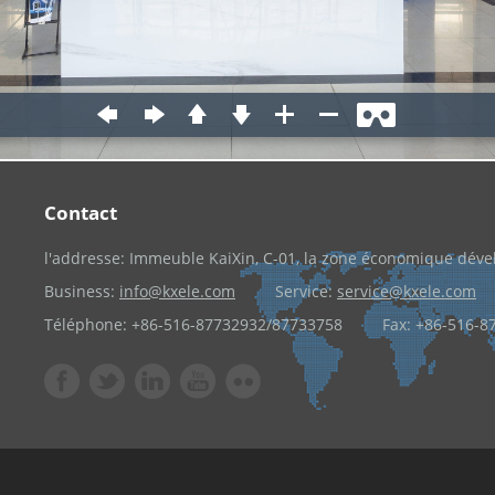
Contact
l'addresse: Immeuble KaiXin, C-01, la zone économique dével
Business:
info@kxele.com
Service:
service@kxele.com
Téléphone: +86-516-87732932/87733758 Fax: +86-516-8