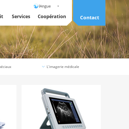
lAngue
it
Services
Coopération
Contact
péciaux
L'imagerie médicale