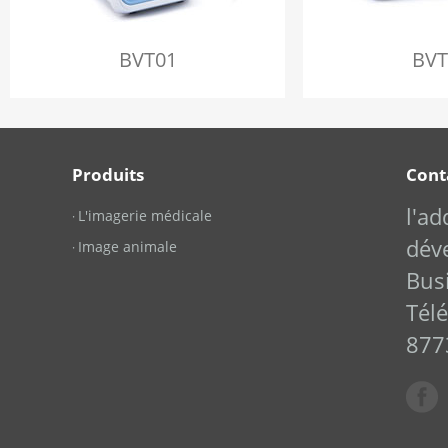
BVT01
BVT
Produits
Cont
l'a
L'imagerie médicale
·
dév
Image animale
·
Bus
Tél
877