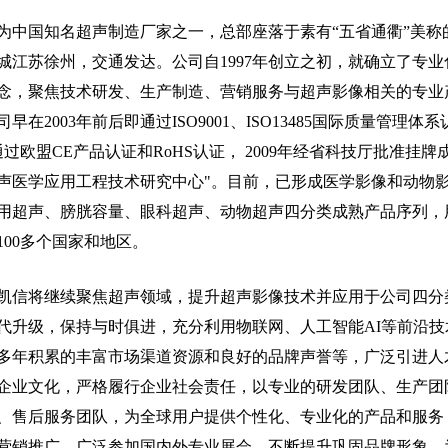
为中国知名超声制造厂家之一，总部座落于素有“五省通衢”美称
城江苏徐州，交通发达。公司自1997年创立之初，就确立了专业
念，聚焦技术研发、生产制造、营销服务与超声影像相关的专业
早在2003年前后即通过ISO9001、ISO13485国际质量管理体系
年通过欧盟CE产品认证和RoHS认证， 2009年经省科技厅批准挂牌
声医学应用工程技术研究中心"。目前，已形成医学影像和动物
用超声、膀胱容量、眼科超声、动物超声四分类成熟产品序列，
100多个国家和地区。
凯信将继续聚焦超声领域，提升超声影像技术并应用于公司四分
代升级，保持与时俱进，充分利用物联网、人工智能AI等前沿技
多年积累的丰富市场渠道资源和良好的品牌声誉等，广泛引进人
企业文化，严格履行企业社会责任，以专业的研发团队、生产团
、售后服务团队，为全球用户提供个性化、专业化的产品和服务
营销推广，广泛参加国内外专业展会，不断提升巩固品牌形象，