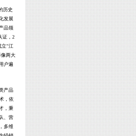
的历史
化发展
产品领
认证，2
成立"江
影像两大
用户遍
类产品
术，依
才，秉
队、营
，多维
为经销