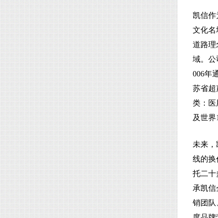
凯信作
文化名
道路理
域。公司
006
苏省超
类：医
及世界
未来，
线的换
托二十
承凯信
销团队
度品牌