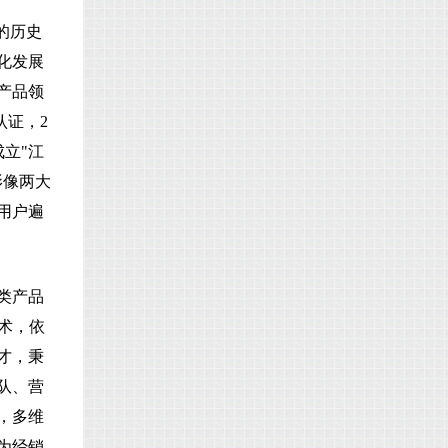
的历史
化发展
产品领
认证，2
成立"江
影像两大
用户遍
类产品
术，依
才，秉
队、营
，多维
为经销