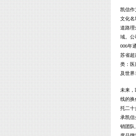
凯信作
文化名
道路理
域。公司
006
苏省超
类：医
及世界
未来，
线的换
托二十
承凯信
销团队
度品牌